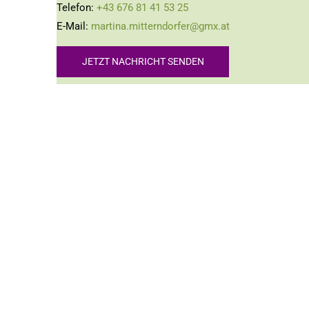
Telefon:
+43 676 81 41 53 25
E-Mail:
martina.mitterndorfer@
gmx.at
JETZT NACHRICHT SENDEN